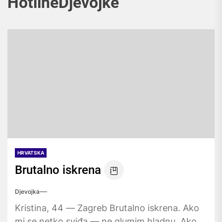
HotlineDjevojke
HRVATSKA
Brutalno iskrena
Djevojka
Kristina, 44 — Zagreb Brutalno iskrena. Ako
mi se netko sviđa — ne glumim hladnu. Ako