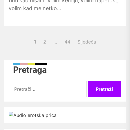
finu kad nisam. Volim kemiju, volim napetost,
volim kad me netko...
Brojevi
1
2
…
44
Sljedeća
stranica
objava
Pretraga
Pretraži: