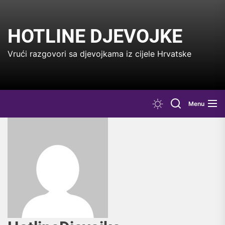
Skip
to
the
HOTLINE DJEVOJKE
content
Vrući razgovori sa djevojkama iz cijele Hrvatske
Menu