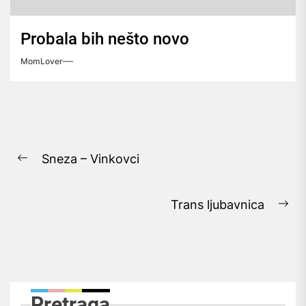
Probala bih nešto novo
MomLover
Navigacija
Sneza – Vinkovci
objava
Previous
post:
Trans ljubavnica
Ne
pos
Pretraga