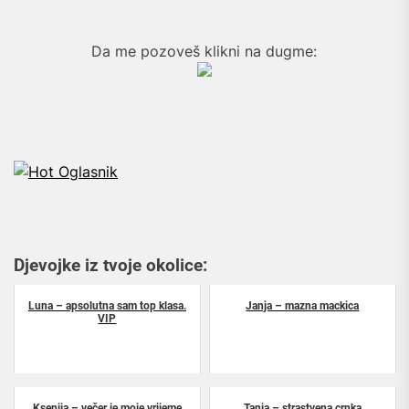
Da me pozoveš klikni na dugme:
Djevojke iz tvoje okolice:
Luna – apsolutna sam top klasa.
Janja – mazna mackica
VIP
Ksenija – večer je moje vrijeme
Tanja – strastvena crnka