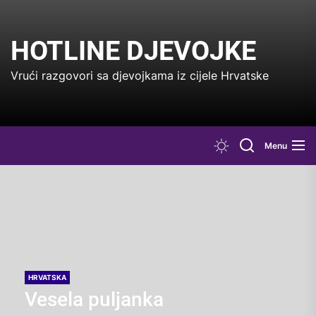
Skip
to
the
HOTLINE DJEVOJKE
content
Vrući razgovori sa djevojkama iz cijele Hrvatske
Menu
HRVATSKA
Vesela puljanka