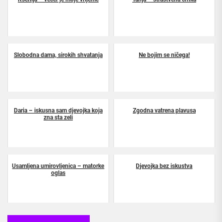
Slobodna dama, sirokih shvatanja
Ne bojim se ničega!
Daria – iskusna sam djevojka koja
Zgodna vatrena plavusa
zna sta zeli
Usamljena umirovljenica – matorke
Djevojka bez iskustva
oglas