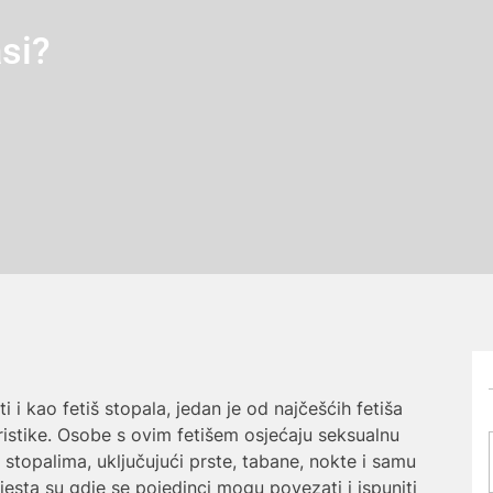
asi?
i i kao fetiš stopala, jedan je od najčešćih fetiša
eristike. Osobe s ovim fetišem osjećaju seksualnu
 stopalima, uključujući prste, tabane, nokte i samu
mjesta su gdje se pojedinci mogu povezati i ispuniti