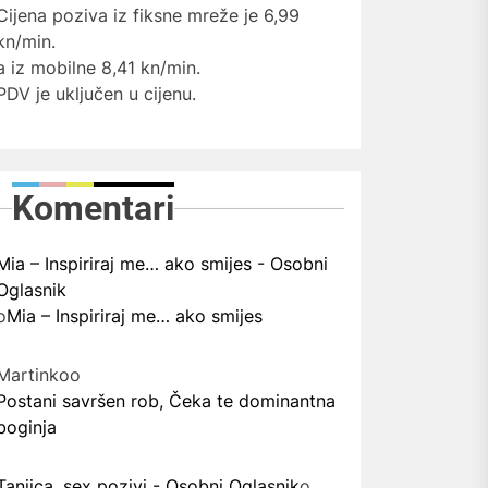
Cijena poziva iz fiksne mreže je 6,99
kn/min.
a iz mobilne 8,41 kn/min.
PDV je uključen u cijenu.
Komentari
Mia – Inspiriraj me… ako smijes - Osobni
Oglasnik
o
Mia – Inspiriraj me… ako smijes
Martinko
o
Postani savršen rob, Čeka te dominantna
boginja
Tanjica, sex pozivi - Osobni Oglasnik
o