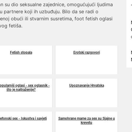
an su dio seksualne zajednice, omogućujući ljudima
 partnere koji ih uzbuđuju. Bilo da se radi o
noj obući ili stvarnim susretima, foot fetish oglasi
vog fetiša.
Fetish stopala
Erotski razgovori
opularniji oglasi - sex oglasnik -
Upoznavanje Hrvatska
što je najtraženije?
efonski sex - Iskustva i savjeti
Samohrane mame za sex su Sjajne u
krevetu