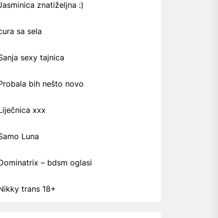
Jasminica znatiželjna :)
cura sa sela
Sanja sexy tajnica
Probala bih nešto novo
Liječnica xxx
Samo Luna
Dominatrix – bdsm oglasi
Nikky trans 18+