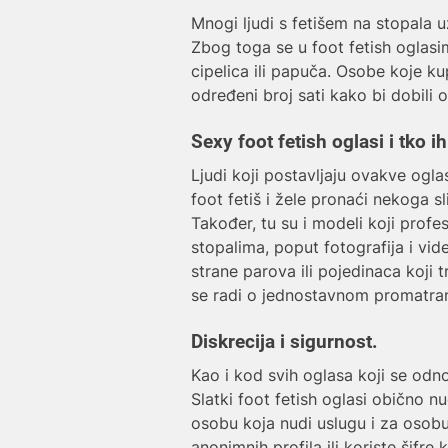
Mnogi ljudi s fetišem na stopala už
Zbog toga se u foot fetish oglasim
cipelica ili papuča. Osobe koje 
određeni broj sati kako bi dobili 
Sexy foot fetish oglasi i tko i
Ljudi koji postavljaju ovakve oglas
foot fetiš i žele pronaći nekoga s
Također, tu su i modeli koji prof
stopalima, poput fotografija i vid
strane parova ili pojedinaca koji 
se radi o jednostavnom promatranj
Diskrecija i sigurnost.
Kao i kod svih oglasa koji se odno
Slatki foot fetish oglasi obično n
osobu koja nudi uslugu i za osobu
anonimnih profila ili koriste šifre 