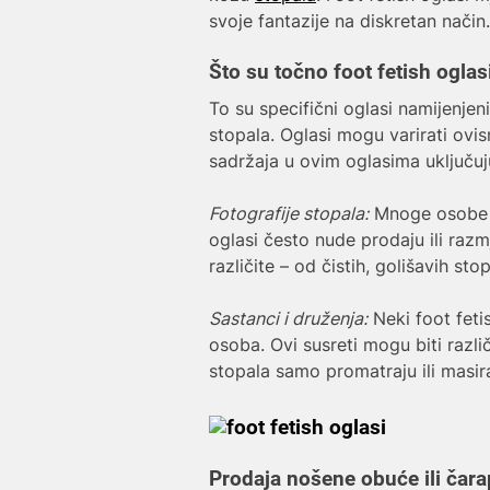
svoje fantazije na diskretan način.
Što su točno foot fetish oglas
To su specifični oglasi namijenjeni
stopala. Oglasi mogu varirati ovis
sadržaja u ovim oglasima uključuj
Fotografije stopala:
Mnoge osobe s
oglasi često nude prodaju ili raz
različite – od čistih, golišavih s
Sastanci i druženja:
Neki foot feti
osoba. Ovi susreti mogu biti razli
stopala samo promatraju ili masiraj
Prodaja nošene obuće ili čara