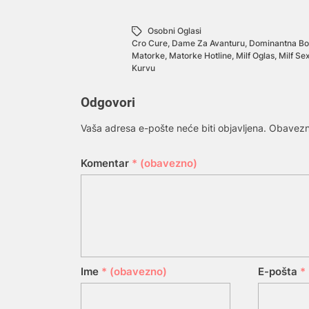
Osobni Oglasi
Cro Cure
,
Dame Za Avanturu
,
Dominantna Bo
Matorke
,
Matorke Hotline
,
Milf Oglas
,
Milf Se
Kurvu
Odgovori
Vaša adresa e-pošte neće biti objavljena.
Obavezn
Komentar
* (obavezno)
Ime
* (obavezno)
E-pošta
*