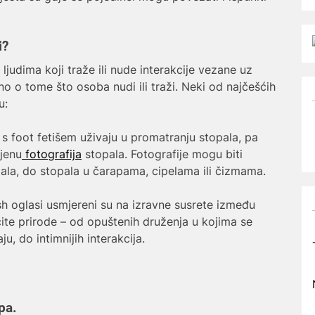
i?
 ljudima koji traže ili nude interakcije vezane uz
no o tome što osoba nudi ili traži. Neki od najčešćih
u:
 foot fetišem uživaju u promatranju stopala, pa
mjenu
fotografija
stopala. Fotografije mogu biti
topala, do stopala u čarapama, cipelama ili čizmama.
sh oglasi usmjereni su na izravne susrete između
čite prirode – od opuštenih druženja u kojima se
u, do intimnijih interakcija.
pa.