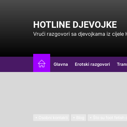
Skip
to
the
HOTLINE DJEVOJKE
content
Vrući razgovori sa djevojkama iz cijele
Glavna
Erotski razgovori
Tran
Osobni kontakti
Blog
Što su foot fetish 