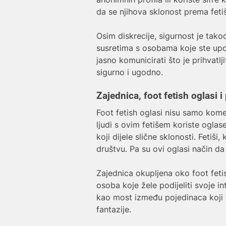
da se njihova sklonost prema feti
Osim diskrecije, sigurnost je takođ
susretima s osobama koje ste upo
jasno komunicirati što je prihvatlj
sigurno i ugodno.
Zajednica, foot fetish oglasi i
Foot fetish oglasi nisu samo komer
ljudi s ovim fetišem koriste oglas
koji dijele slične sklonosti. Fetiš
društvu. Pa su ovi oglasi način da
Zajednica okupljena oko foot fetis
osoba koje žele podijeliti svoje in
kao most između pojedinaca koji t
fantazije.