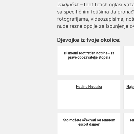
Zaključak –
foot fetish oglasi važ
sa specifičnim fetišima da pronađu
fotografijama, videozapisima, noše
nude razne opcije za ispunjenje o
Djevojke iz tvoje okolice:
Diskretni foot fetish hotline - za
prave obožavatelje stopala
Hotline Hrvatska
Najp
Što možete očekivati od femdom
Tel
escort dame?