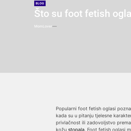
BLOG
Što su foot fetish ogl
MomLover
Popularni foot fetish oglasi poznat
kada su u pitanju tjelesne karakt
privlačnost ili zadovoljstvo prema
kožu
stopala
. Foot fetish oglasi 