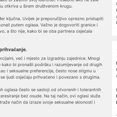
šu otkriva u širem društvenom krugu.
er ključna. Uvijek je preporučljivo oprezno pristupiti
znali putem oglasa. Važno je dogovoriti granice i
ivo, a što nije, kako bi se oba partnera osjećala
 prihvaćanje.
cijalni, već i mjesto za izgradnju zajednice. Mnogi
e kako bi pronašli podršku i razumijevanje od drugih
i, kao i seksualne preferencije, često nose stigmu u
 se ljudi osjećaju prihvaćeno i povezano s drugima.
h oglasa često se sastoji od otvorenih i tolerantnih
teresiranje bez osude. Na taj način, ovi oglasi služe
raže način da izraze svoje seksualne sklonosti i