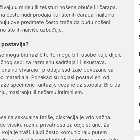
ivaju u mirisu ili teksturi nošene obuće ili čarapa.
a često nudi prodaja korištenih čarapa, najlonki,
kupuju ove predmete često traže da budu nošeni
ono što ih najviše uzbuđuje.
h postavlja?
e mogu biti različiti. To mogu biti osobe koje dijele
ličnog sebi za razmjenu sadržaja ili iskustava.
esionalno stvaraju i prodaju sadržaje povezane sa
eo materijala. Ponekad su oglasi postavljeni od
traže specifične fantazije vezane uz stopala. Bilo da
u, masiranju ili nečemu intimnijem.
se na seksualne fetiše, diskrecija je vrlo važna.
ude visoku razinu privatnosti za obje strane. Za
 koja je traži. Ljudi često komuniciraju putem
kako bi zaštitili svoj identitet. Posebno ako ne žele