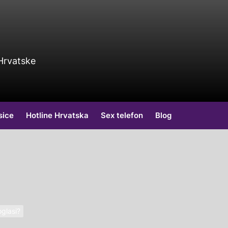
 Hrvatske
sice
Hotline Hrvatska
Sex telefon
Blog
oglasi?