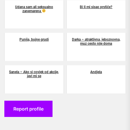
Udana sam ali seksualno
Bi li mi sisao prstiće?
zanemarena
Punija, bujne grudi
Darka – atraktivna, jeboznovna,
muz cesto nije doma
Sanela – Ako si covjek od akcije,
Andjela
javi mi se
Report profile