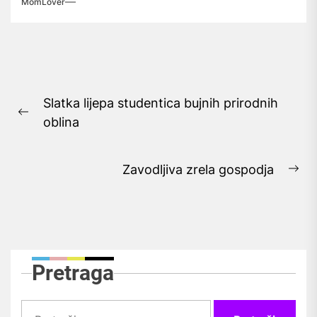
MomLover
Navigacija
Slatka lijepa studentica bujnih prirodnih
objava
Previous
oblina
post:
Zavodljiva zrela gospodja
Ne
pos
Pretraga
Pretraži: