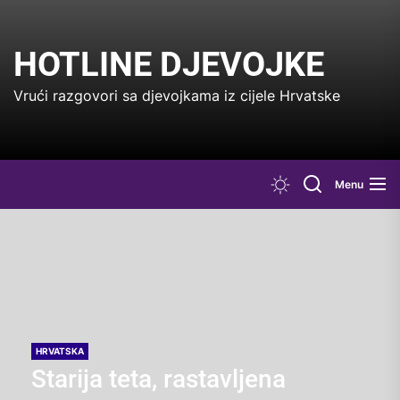
Skip
to
the
HOTLINE DJEVOJKE
content
Vrući razgovori sa djevojkama iz cijele Hrvatske
Menu
HRVATSKA
Starija teta, rastavljena