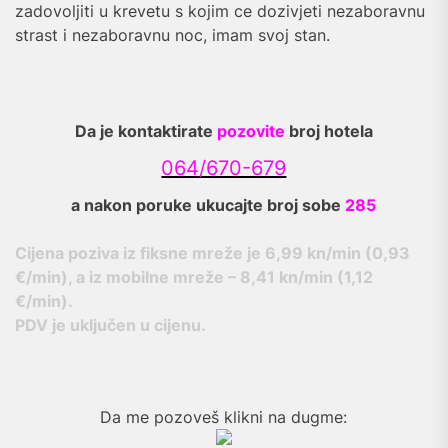
zadovoljiti u krevetu s kojim ce dozivjeti nezaboravnu
strast i nezaboravnu noc, imam svoj stan.
Da je kontaktirate
pozovite
broj hotela
064/670-679
a nakon poruke ukucajte broj sobe
285
Cijena poziva iz fiksne mreže je
6,99 kn/min (0,93
€/min), a iz mobilne mreže – 8,41 kn/min (1,12
€/min).
PDV je uključen u cijenu.
Da me pozoveš klikni na dugme: