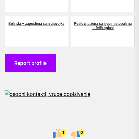
Belinda – zaposlena sam djevojka
Poslovna žena sa lijepim stopalima
– fetiš oglasi
Report profile
1
0