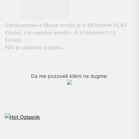
Cijena poziva iz fiksne mreže je
6,99 kn/min (0,93
€/min), a iz mobilne mreže – 8,41 kn/min (1,12
€/min).
PDV je uključen u cijenu.
Da me pozoveš klikni na dugme: