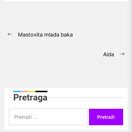
Navigacija
Mastovita mlada baka
objava
Previous
post:
Aida
Ne
pos
Pretraga
Pretraži: