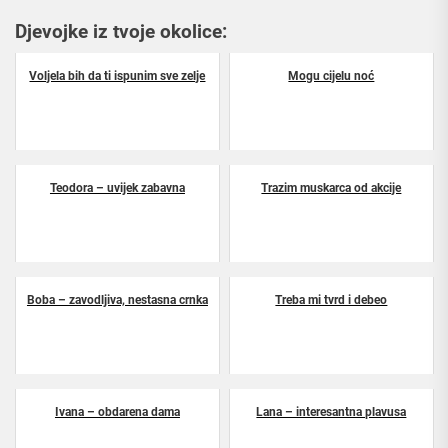
Djevojke iz tvoje okolice:
Voljela bih da ti ispunim sve zelje
Mogu cijelu noć
Teodora – uvijek zabavna
Trazim muskarca od akcije
Boba – zavodljiva, nestasna crnka
Treba mi tvrd i debeo
Ivana – obdarena dama
Lana – interesantna plavusa