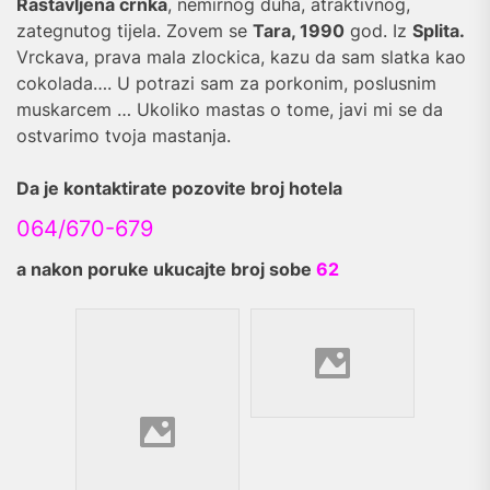
Rastavljena crnka
, nemirnog duha, atraktivnog,
zategnutog tijela. Zovem se
Tara, 1990
god. Iz
Splita.
Vrckava, prava mala zlockica, kazu da sam slatka kao
cokolada…. U potrazi sam za porkonim, poslusnim
muskarcem … Ukoliko mastas o tome, javi mi se da
ostvarimo tvoja mastanja.
Da je kontaktirate pozovite broj hotela
064/670-679
a nakon poruke ukucajte broj sobe
62