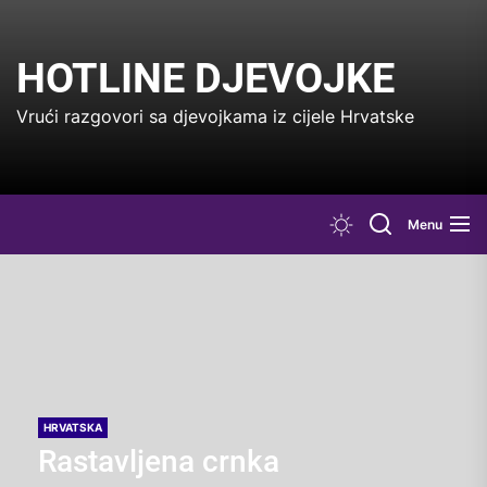
Skip
to
the
HOTLINE DJEVOJKE
content
Vrući razgovori sa djevojkama iz cijele Hrvatske
Menu
HRVATSKA
Rastavljena crnka