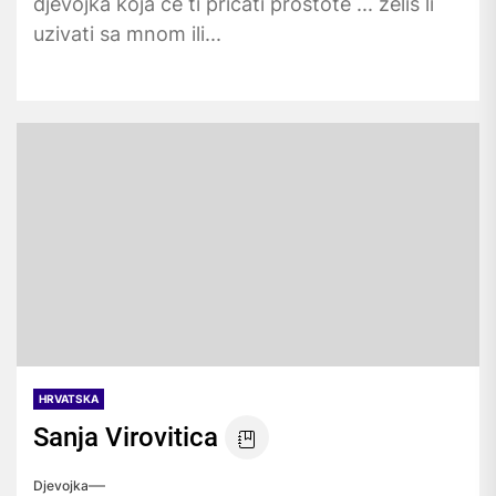
djevojka koja ce ti pricati prostote ... zelis li
uzivati sa mnom ili...
HRVATSKA
Sanja Virovitica
Djevojka