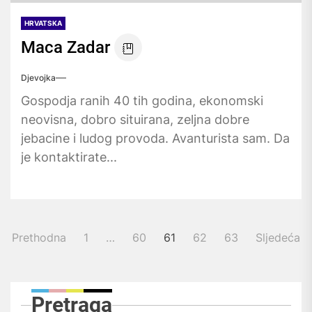
HRVATSKA
Maca Zadar
Djevojka
Gospodja ranih 40 tih godina, ekonomski
neovisna, dobro situirana, zeljna dobre
jebacine i ludog provoda. Avanturista sam. Da
je kontaktirate...
Brojevi
Prethodna
1
…
60
61
62
63
Sljedeća
stranica
objava
Pretraga