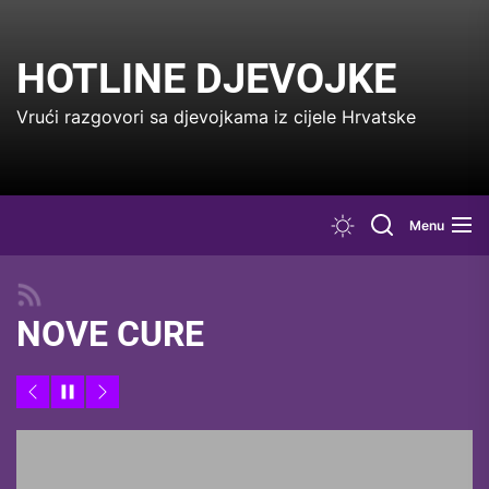
Skip
to
the
HOTLINE DJEVOJKE
content
Vrući razgovori sa djevojkama iz cijele Hrvatske
Menu
NOVE CURE