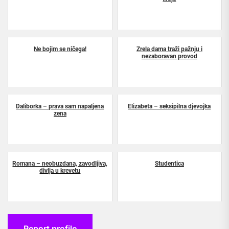
Ne bojim se ničega!
Zrela dama traži pažnju i
nezaboravan provod
Daliborka – prava sam napaljena
Elizabeta – seksipilna djevojka
zena
Romana – neobuzdana, zavodljiva,
Studentica
divlja u krevetu
Report profile