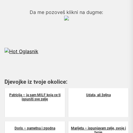
Da me pozoveš klikni na dugme:
Djevojke iz tvoje okolice:
Patricija – ja sam MILF koja ce ti
Udata, ali željna
ispuniti sve zelje
Doris – pametna i zgodna
Marijeta – ispunjavam zelje, svoje i
tvoje