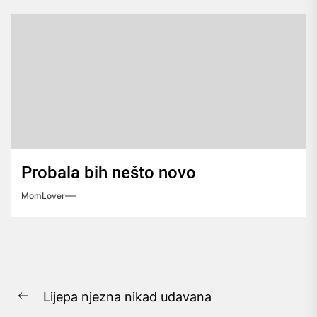
Probala bih nešto novo
MomLover
Navigacija
Lijepa njezna nikad udavana
objava
Previous