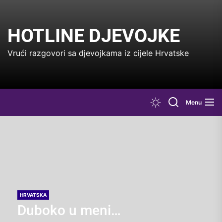
Skip
to
the
HOTLINE DJEVOJKE
content
Vrući razgovori sa djevojkama iz cijele Hrvatske
Menu
HRVATSKA
Duboko u meni…