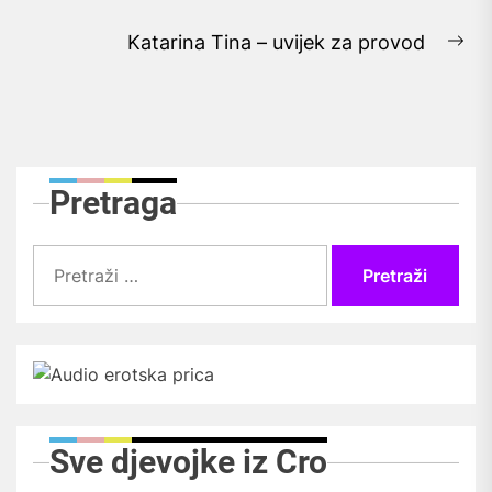
post:
Katarina Tina – uvijek za provod
Ne
pos
Pretraga
Pretraži:
Sve djevojke iz Cro